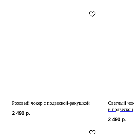
Розовый чокер с подвеской-ракушкой
Светлый чок
и подвеской
2 490
р.
2 490
р.