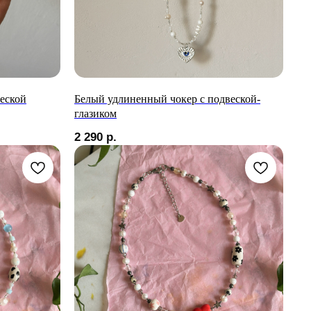
еской
Белый удлиненный чокер с подвеской-
глазиком
2 290
р.