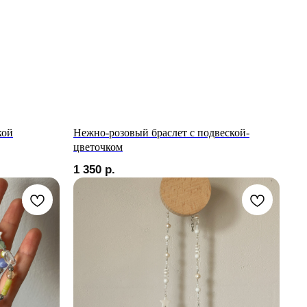
кой
Нежно-розовый браслет с подвеской-
цветочком
1 350
р.