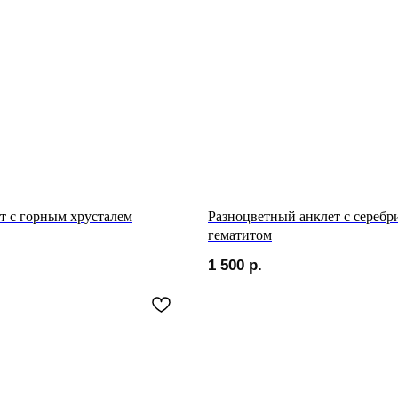
т с горным хрусталем
Разноцветный анклет с сереб
гематитом
1 500
р.