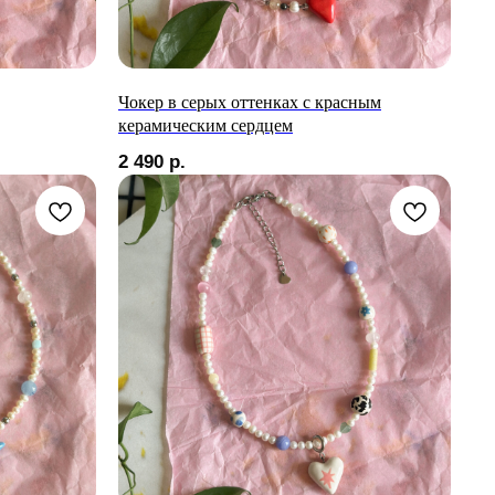
Чокер в серых оттенках с красным
керамическим сердцем
2 490
р.