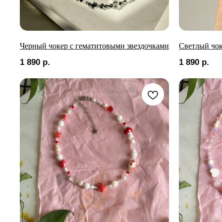
Черный чокер с гематитовыми звездочками
Светлый чок
1 890
р.
1 890
р.