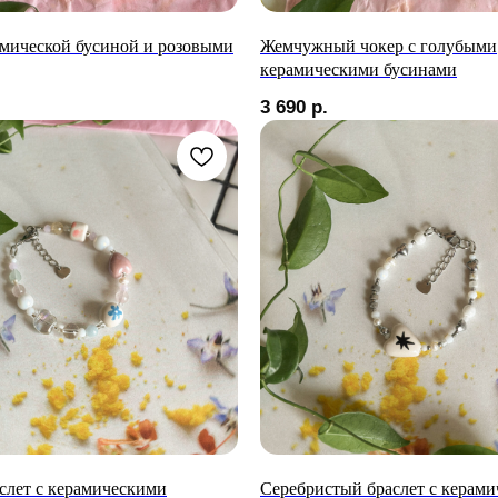
амической бусиной и розовыми
Жемчужный чокер с голубыми
керамическими бусинами
3 690
р.
лет с керамическими
Серебристый браслет с керами