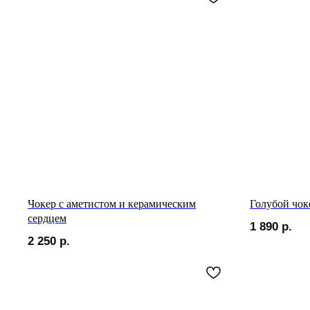
Чокер с аметистом и керамическим
Голубой чок
сердцем
1 890
р.
2 250
р.