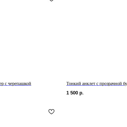
ер с черепашкой
Тонкий анклет с прозрачной б
1 500
р.