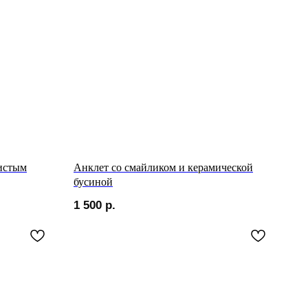
ристым
Анклет со смайликом и керамической
бусиной
1 500
р.