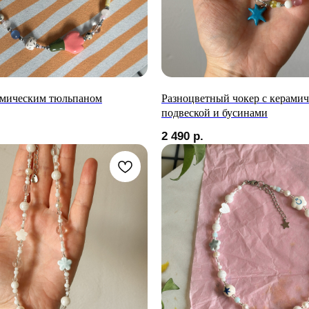
амическим тюльпаном
Разноцветный чокер с керамич
подвеской и бусинами
2 490
р.