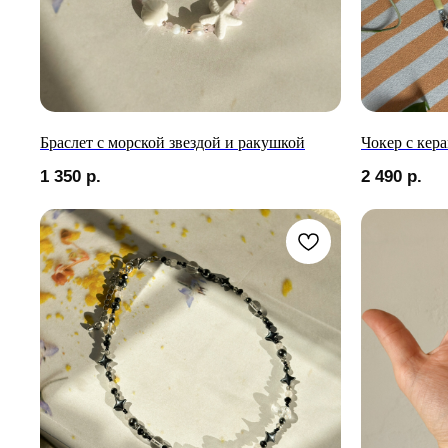
Браслет с морской звездой и ракушкой
Чокер с кер
1 350
р.
2 490
р.