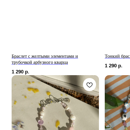
Браслет с желтыми элементами и
Тонкий брасл
трубочкой арбузного кварца
1 290
р.
1 290
р.