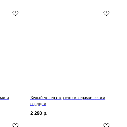
ами и
Белый чокер с красным керамическим
сердцем
2 290
р.