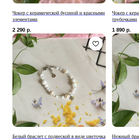
Чокер с керамической бусиной и красными
Чокер с кер
элементами
трубочками
2 290
р.
1 890
р.
Белый браслет с подвеской в виде цветочка
Нежный брас